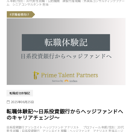
ル 年齢/性別：30代男性 前職：公的機関 課長代理 現職：外資系コンサルティングファー
ム シニアコンサルタント 担当…
#求職者様向け
転職成功体験記
2025年06月25日
転職体験記〜日系投資銀行からヘッジファンドへ
のキャリアチェンジ〜
日系投資銀行 アソシエイト ヘッジファンド アナリスト プロフィール 年齢/性別：20代
男性 前職：日系投資銀行 アソシエイト 現職：ヘッジファンド アナリスト 担当エージ