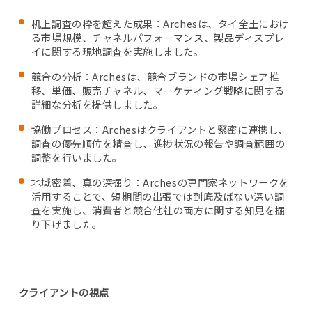
机上調査の枠を超えた成果：Archesは、タイ全土におけ
ESPAÑOL
る市場規模、チャネルパフォーマンス、製品ディスプレ
イに関する現地調査を実施しました。
競合の分析：Archesは、競合ブランドの市場シェア推
移、単価、販売チャネル、マーケティング戦略に関する
詳細な分析を提供しました。
協働プロセス：Archesはクライアントと緊密に連携し、
調査の優先順位を精査し、進捗状況の報告や調査範囲の
調整を行いました。
地域密着、真の深掘り：Archesの専門家ネットワークを
活用することで、短期間の出張では到底及ばない深い調
査を実施し、消費者と競合他社の両方に関する知見を掘
り下げました。
クライアントの視点