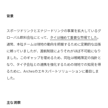
背景
エキスパートとしてログイン
スポーツドリンクとエナジードリンクの事業を拡大しているグ
ローバル飲料会社にとって、
タイは極めて重要な市場でした
。
クライアントとしてログイン
通常、本社チームは現地の動向を把握するために定期的な出張
に頼っていましたが、渡航制限によりそれがほぼ不可能になり
ました。このギャップを埋めるため、同社は戦略策定の指針と
ENGLISH
なり、タイ子会社との連携を強化するための現地での知見を得
るために、Archesのエキスパートソリューションに着目しま
した。
日本語
한국어
主な洞察