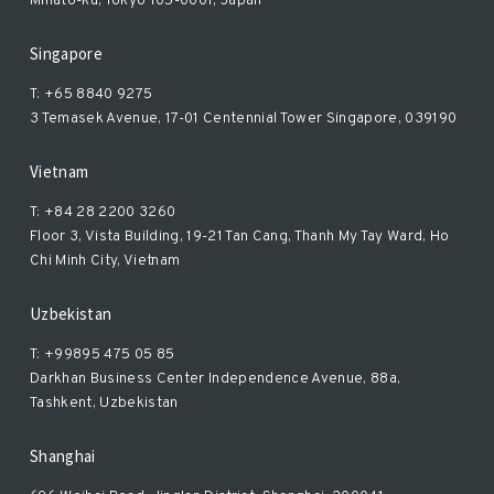
Minato-ku, Tokyo 105-0001, Japan
Singapore
T: +65 8840 9275
3 Temasek Avenue, 17-01 Centennial Tower Singapore, 039190
Vietnam
T: +84 28 2200 3260
Floor 3, Vista Building, 19-21 Tan Cang, Thanh My Tay Ward, Ho
Chi Minh City, Vietnam
Uzbekistan
T: +99895 475 05 85
Darkhan Business Center Independence Avenue, 88a,
Tashkent, Uzbekistan
Shanghai