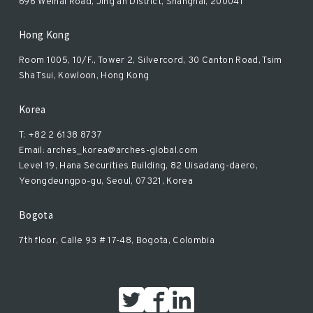
696 Weihai Road, Jing'an District, Shanghai, 200041
Hong Kong
Room 1005, 10/F., Tower 2, Silvercord, 30 Canton Road, Tsim
Sha Tsui, Kowloon, Hong Kong
Korea
T: +82 2 6138 8737
Email: arches_korea@arches-global.com
Level 19, Hana Securities Building, 82 Uisadang-daero,
Yeongdeungpo-gu, Seoul, 07321, Korea
Bogota
7th floor, Calle 93 # 17-48, Bogota, Colombia