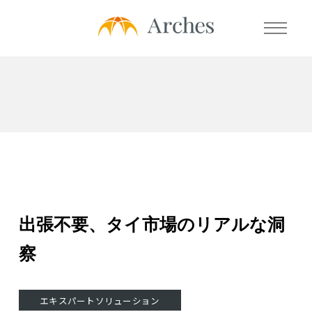
会社概要
サービス
- エキスパートナレッジバンク
- エキスパートマッチング
出張不要、タイ市場のリアルな洞
- エキスパートソリューション
察
- プライムタレントパートナーズ
お客様の声
エキスパートソリューション