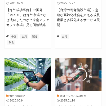
2025.09.3
2025.05.27
【海外成功事例】中国発
【台湾の養老施設市場】- 急
「MIXUE」は海外市場でな
速な高齢化社会を支える成長
ぜ成功したのか？東南アジア
産業と多様化するサービス展
カフェ市場に見る価格戦略と
開
ローカル適応
中国
台湾
製造
台湾
飲食
海外市場調査
海外ビジネス成功事例
2025.05.9
2025.01.16