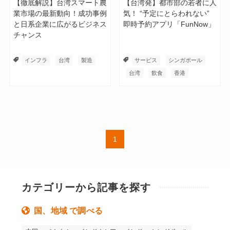
【徹底解説】台湾スマート農
【台湾発】都市部の若者に人
業市場の最新動向！成功事例
気！ “予定にとらわれない”
と日系企業に広がるビジネス
即時予約アプリ「FunNow」
チャンス
インフラ
台湾
製造
サービス
シンガポール
台湾
飲食
香港
1
カテゴリーから記事を探す
国、地域 で調べる