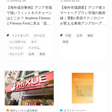
2026.01.14
2025.10.15
【海外成功事例】アジア市場
【海外市場調査】アジア発ス
で強いフィットネスチェーン
マートヘアブラシ市場の最前
はどこか？ Anytime Fitness
線｜電動×美容テクノロジー
とFitness Firstに見る「拡張
が変える東南アジアのヘアケ
型モデル」と「選別型モデ
ア
ル」
インドネシア
サービス
中国
台湾
製造
シンガポール
タイ
韓国
フィリピン
ベトナム
マレーシア
台湾
香港
海外ビジネス成功事例
ホワイトペーパー