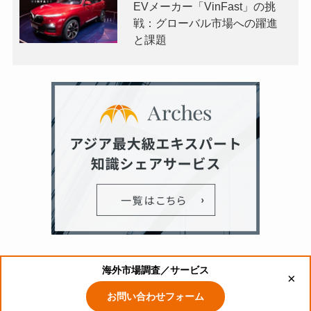
EVメーカー「VinFast」の挑
戦：グローバル市場への躍進
と課題
海外市場調査／サービス
海外市場調査レポート
海外市場調査
×
お問い合わせフォーム
©
海外市場の最新トレンド｜Arches ~アーチーズ~