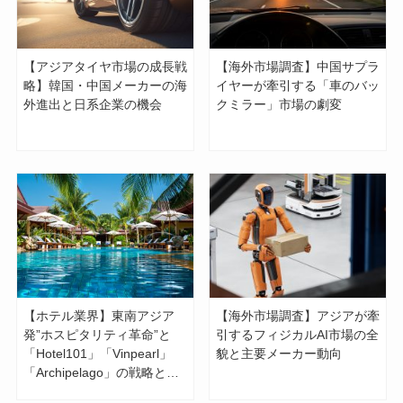
【アジアタイヤ市場の成長戦
【海外市場調査】中国サプラ
略】韓国・中国メーカーの海
イヤーが牽引する「車のバッ
外進出と日系企業の機会
クミラー」市場の劇変
【ホテル業界】東南アジア
【海外市場調査】アジアが牽
発”ホスピタリティ革命”と
引するフィジカルAI市場の全
「Hotel101」「Vinpearl」
貌と主要メーカー動向
「Archipelago」の戦略と
は？