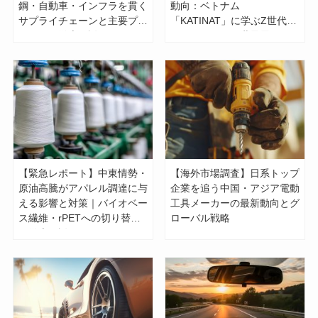
鋼・自動車・インフラを貫く
動向：ベトナム
サプライチェーンと主要プレ
「KATINAT」に学ぶZ世代マ
イヤーを徹底解説
ーケティングと世界展開のヒ
ント
【緊急レポート】中東情勢・
【海外市場調査】日系トップ
原油高騰がアパレル調達に与
企業を追う中国・アジア電動
える影響と対策｜バイオベー
工具メーカーの最新動向とグ
ス繊維・rPETへの切り替え
ローバル戦略
を徹底解説