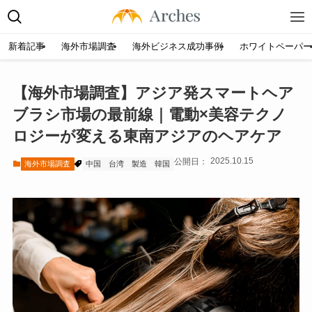
新着記事
海外市場調査
海外ビジネス成功事例
ホワイトペーパー
【海外市場調査】アジア発スマートヘア
ブラシ市場の最前線｜電動×美容テクノ
ロジーが変える東南アジアのヘアケア
2025.10.15
海外市場調査
中国
台湾
製造
韓国