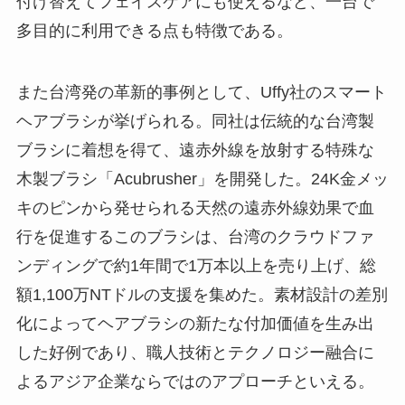
付け替えてフェイスケアにも使えるなど、一台で
多目的に利用できる点も特徴である。
また台湾発の革新的事例として、Uffy社のスマート
ヘアブラシが挙げられる。同社は伝統的な台湾製
ブラシに着想を得て、遠赤外線を放射する特殊な
木製ブラシ「Acubrusher」を開発した。24K金メッ
キのピンから発せられる天然の遠赤外線効果で血
行を促進するこのブラシは、台湾のクラウドファ
ンディングで約1年間で1万本以上を売り上げ、総
額1,100万NTドルの支援を集めた。素材設計の差別
化によってヘアブラシの新たな付加価値を生み出
した好例であり、職人技術とテクノロジー融合に
よるアジア企業ならではのアプローチといえる。