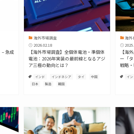
海外市場調査
海外
2026.02.18
2025.
– 急成
【海外市場調査】全個体電池・準個体
【海外
電池：2026年実装の最前線となるアジ
ー「タ
ア三極の動向とは？
戦略・
インド
インドネシア
タイ
中国
イン
日本
製造
韓国