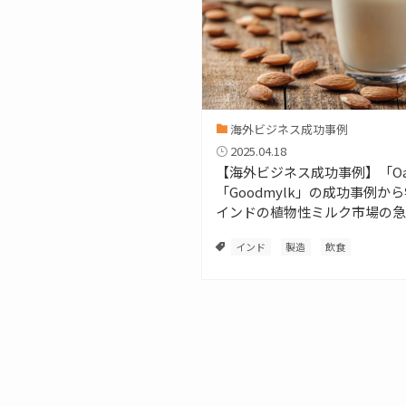
海外ビジネス成功事例
2025.04.18
【海外ビジネス成功事例】「Oat
「Goodmylk」の成功事例か
インドの植物性ミルク市場の急
日系企業における参入機会
インド
製造
飲食