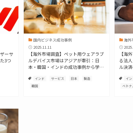
国内ビジネス成功事例
海外
2025.11.11
2025.
ザーサ
【海外市場調査】ペット用ウェアラブ
【海外
た3つ
ルデバイス市場はアジアが牽引：日
る法人
本・韓国・インドの成功事例から学ぶ
ル決済
「予防的ウェルネス」戦略と市場進出
インド
サービス
日本
製造
イン
の鉄則
韓国
ベトナ