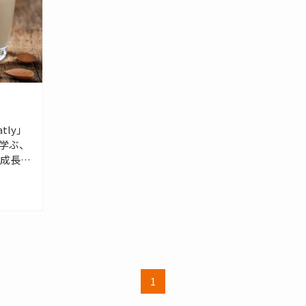
ly」
ら学ぶ、
成長と
1