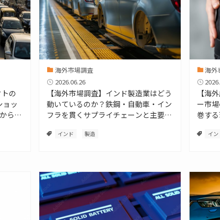
海外市場調査
海外
2026.06.26
2026.
フトの
【海外市場調査】インド製造業はどう
【海外
ショッ
動いているのか？鉄鋼・自動車・イン
ー市場
から完
フラを貫くサプライチェーンと主要プ
巻する
レイヤーを徹底解説
インド
製造
イン