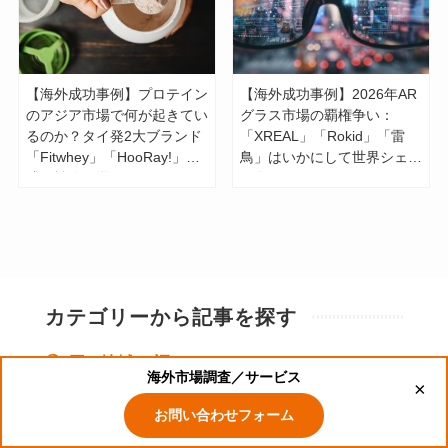
【海外成功事例】プロテイン
【海外成功事例】2026年AR
のアジア市場で何が起きてい
グラス市場の覇権争い：
るのか？タイ発2大ブランド
「XREAL」「Rokid」「雷
「Fitwhey」「HooRay!」の
鳥」はいかにして世界シェア
成長戦略に学ぶ
を奪ったのか？
カテゴリーから記事を探す
国、地域 で調べる
海外市場調査／サービス
×
中国
ベトナム
インドネシア
インド
シンガポール
お問い合わせフォーム
マレーシア
台湾
香港
フィリピン
ラオス