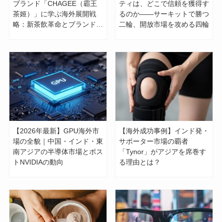
ブランド「CHAGEE（霸王
ティは、どこで信頼を獲得す
茶姬）」に学ぶ海外展開戦
るのか——サーキットで勝つ
略：新茶飲革命とブランド構
二輪、開放市場を攻める四輪
築の鍵
【2026年最新】GPU海外市
【海外成功事例】インド発・
場の全貌｜中国・インド・東
サポーター市場の覇者
南アジアの半導体市場とポス
「Tynor」がアジアを席巻す
トNVIDIAの動向
る理由とは？